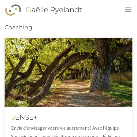
Skip to main content
Gaëlle Ryelandt
Coaching
SENSE+
Envie d’envisager votre vie autrement? Avec l’équipe
Sense+, nous avons développé un parcours, dédié aux