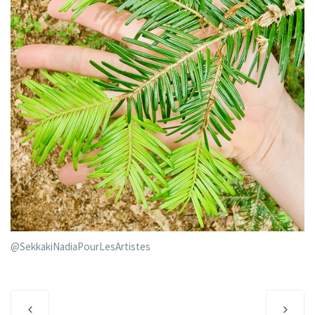
@SekkakiNadiaPourLesArtistes