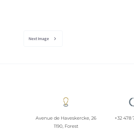
Next Image
Avenue de Haveskercke, 26
+32 478 
1190, Forest