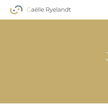
Skip to main content
Gaëlle Ryelandt