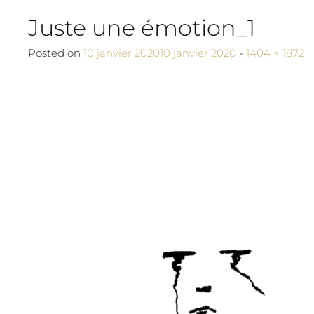
Juste une émotion_1
Full size
Posted on
10 janvier 2020
10 janvier 2020
-
1404 × 1872