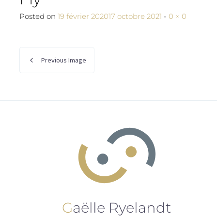
Full size
Posted on
19 février 2020
17 octobre 2021
-
0 × 0
Previous Image
Gaëlle Ryelandt